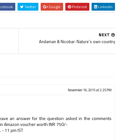
cebook
Twitter
Google
Pinterest
Linkedin
NEXT
Andaman & Nicobar: Nature`s own country
November 16, 2015 at 2:25 PM
eave an answer for the question asked in the comments
 win Amazon voucher worth INR 750/-
 - 11 pm IST