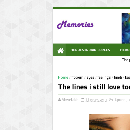
HEROES:INDIAN FORCES
HERO
The 
WOW PROMPT
Home
/
#poem
/
eyes
/
feelings
/
hindi
/
kaa
The lines i still love 
Shwetabh
11 years ago
#poem
,