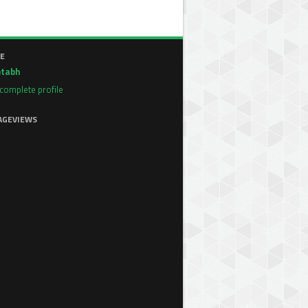
E
tabh
complete profile
AGEVIEWS