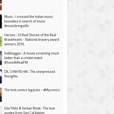
Music : I crossed the Indian music
boundary in search of music
#musicbringslife
Heroes : 25 Real Stories of the Real
Bravehearts - National bravery award
winners 2016
Indiblogger : A movie screening much
better than a cricket match
#SunsilkRealFM
DIL CHAHTA HAI : The unexpressed
thoughts.
The lost comics legacies - #Mycomics
Eda Yildiz & Serkan Bolat- The love
quotes from Sen Cal Kapimi