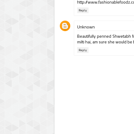
http://www.fashionablefoodz.c
Reply
Unknown
Beautifully penned Shwetabh M
milti hai, am sure she would be
Reply