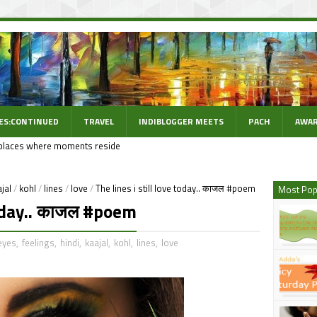
ES:CONTINUED
TRAVEL
INDIBLOGGER MEETS
PACH
AWAR
places where moments reside
jal
/
kohl
/
lines
/
love
/
The lines i still love today.. काजल #poem
Most Pop
today.. काजल #poem
eyes
,
feelings
,
hindi
,
kaajal
,
kohl
,
lines
,
love