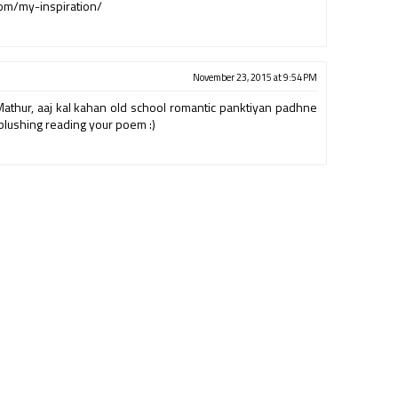
om/my-inspiration/
November 23, 2015 at 9:54 PM
athur, aaj kal kahan old school romantic panktiyan padhne
 blushing reading your poem :)