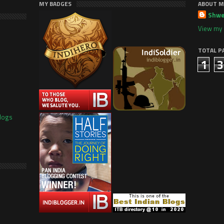
MY BADGES
ABOUT M
Shwe
View my 
TOTAL P
1
3