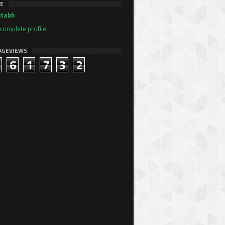
E
tabh
complete profile
AGEVIEWS
6
1
7
3
2