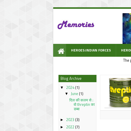
HEROES:INDIAN FORCES
HERO
The 
WOW PROMPT
Blog Archive
2024
(1)
▼
June
(1)
▼
दिल की कलम से :
वो threptin का
डब्बा
2023
(3)
►
2022
(7)
►