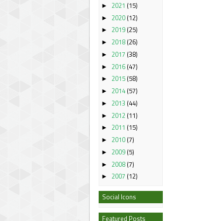
2021
(15)
►
2020
(12)
►
2019
(25)
►
2018
(26)
►
2017
(38)
►
2016
(47)
►
2015
(58)
►
2014
(57)
►
2013
(44)
►
2012
(11)
►
2011
(15)
►
2010
(7)
►
2009
(5)
►
2008
(7)
►
2007
(12)
►
Social Icons
Featured Posts