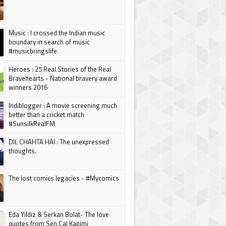
Music : I crossed the Indian music
boundary in search of music
#musicbringslife
Heroes : 25 Real Stories of the Real
Bravehearts - National bravery award
winners 2016
Indiblogger : A movie screening much
better than a cricket match
#SunsilkRealFM
DIL CHAHTA HAI : The unexpressed
thoughts.
The lost comics legacies - #Mycomics
Eda Yildiz & Serkan Bolat- The love
quotes from Sen Cal Kapimi